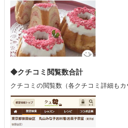
◆クチコミ閲覧数合計
クチコミの閲覧数（各クチコミ詳細もカ