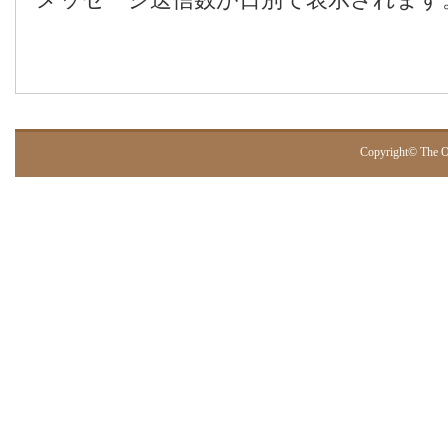
Copyright© The Or