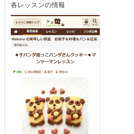
各レッスンの情報