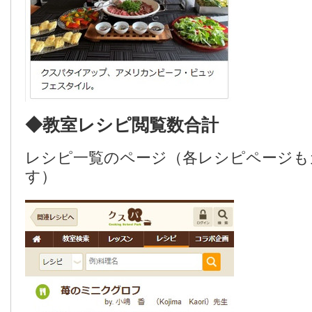
◆教室レシピ閲覧数合計
レシピ一覧のページ（各レシピページも
す）