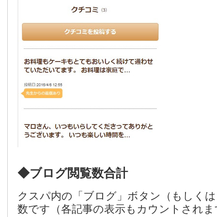
◆ブログ閲覧数合計
クスパ内の「ブログ」ボタン（もしくは
数です（各記事の表示もカウントされま